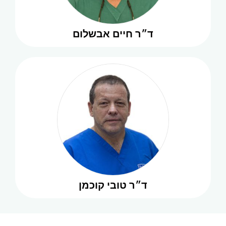
ד״ר חיים אבשלום
ד״ר טובי קוכמן
אורתודונטיה
להמשך קריאה
ד״ר טובי קוכמן