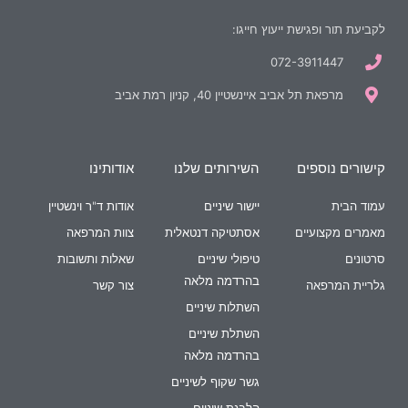
לקביעת תור ופגישת ייעוץ חייגו:
072-3911447
מרפאת תל אביב איינשטיין 40, קניון רמת אביב
קישורים נוספים
השירותים שלנו
אודותינו
עמוד הבית
יישור שיניים
אודות ד"ר וינשטיין
מאמרים מקצועיים
אסתטיקה דנטאלית
צוות המרפאה
סרטונים
טיפולי שיניים
שאלות ותשובות
בהרדמה מלאה
גלריית המרפאה
צור קשר
השתלות שיניים
השתלת שיניים
בהרדמה מלאה
גשר שקוף לשיניים